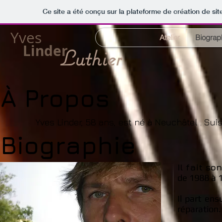
Ce site a été conçu sur la plateforme de création de sit
Yves
Atelier
Biograp
Linder
Luthier
À Propos
Yves Linder, 58 ans, est né à Neuchâtel . Sui
Biographie
Il fait s
de 1988 à 1
Il part ens
réparation.