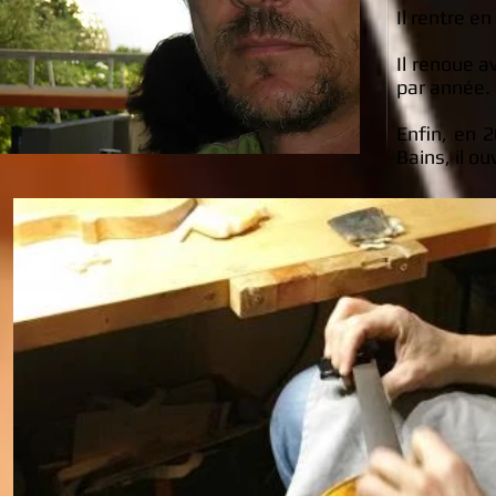
Il rentre e
Il renoue a
par année.
Enfin, en 2
Bains, il ou